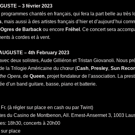
USTE – 3 février 2023
programmes chantés en français, qui fera la part belle au très lo
s
, mais aussi à des artistes français d’hier et d’aujourd’hui co
s
Ogres de Barback
ou encore
Fréhel
. Ce concert sera accomp
ments à cordes et à vent.
AUGUSTE – 4th February 2023
avec deux solistes, Aude Gilliéron et Tristan Giovanoli. Nous p
e la Trilogie Américaine du chœur (
Cash
,
Presley
,
Sun Reco
 the Opera
, de
Queen
, projet fondateur de l’association. La pres
e d’un band guitare, basse, piano et batterie.
5 Fr. (à régler sur place en cash ou par Twint)
êtes du Casino de Montbenon, All. Ernest-Ansermet 3, 1003 La
tes: 18h30, concerts à 20h00
 sur place