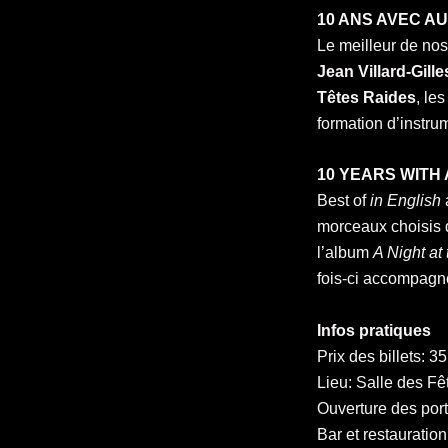
10 ANS AVEC AUG
Le meilleur de nos 
Jean Villard-Gille
Têtes Raides
, le
formation d’instru
10 YEARS WITH 
Best of
in English
morceaux choisis d
l’album
A Night at
fois-ci accompagné
Infos pratiques
Prix des billets: 3
Lieu: Salle des F
Ouverture des por
Bar et restauration