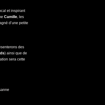
cal et inspirant
mme
Camille
, les
agné d’une petite
résenterons des
rds
) ainsi que de
tation sera cette
usanne