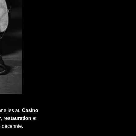
nnelles au
Casino
r
,
restauration
et
e décennie.