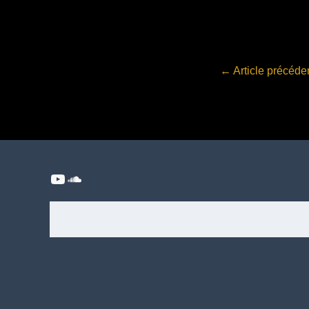
←
Article précéde
YouTube
SoundCloud