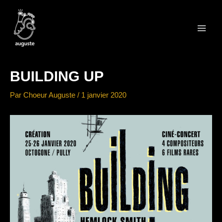
Aller
au
contenu
Main
Men
BUILDING UP
Par
Choeur Auguste
/
1 janvier 2020